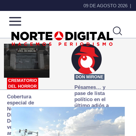
09 DE AGOSTO 2026
Norte
Más
de
que
Ciudad
noticias,
Juárez
hacemos periodismo
DON MIRONE
CREMATORIO
DEL HORROR
Pésames… y
pase de lista
Cobertura
político en el
especial de
último adiós a
Norte
Papá Grande
Digital:
Donde la
verdad
arde… pero