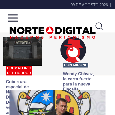
09 DE AGOSTO 2026
Norte
Más
de
que
Ciudad
noticias,
Juárez
hacemos periodismo
DON MIRONE
CREMATORIO
DEL HORROR
Wendy Chávez,
la carta fuerte
Cobertura
para la nueva
especial de
Fiscalía
Norte
autónoma
Digital:
Donde la
verdad
arde… pero