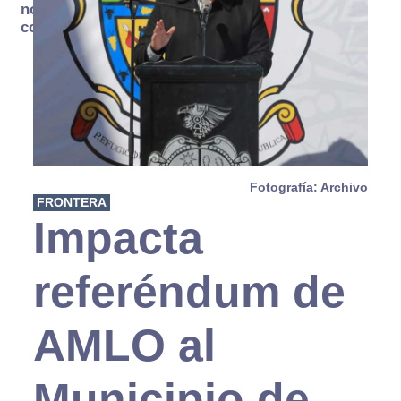
no se
consume
Fotografía: Archivo
FRONTERA
Impacta
referéndum de
AMLO al
Municipio de