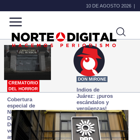
10 DE AGOSTO 2026
Norte
Más
de
que
Ciudad
noticias,
Juárez
hacemos periodismo
DON MIRONE
CREMATORIO
DEL HORROR
Indios de
Juárez: ¡puros
Cobertura
escándalos y
especial de
vergüenzas!
Norte
Digital:
Donde la
verdad
arde… pero