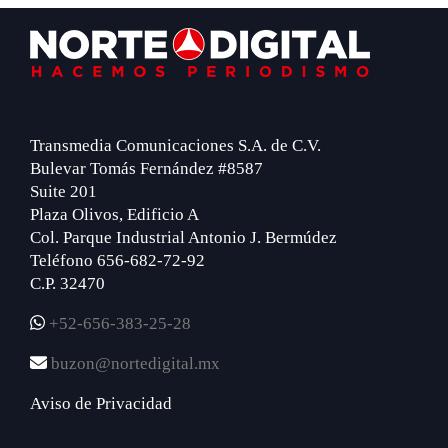
Footer
Transmedia Comunicaciones S.A. de C.V.
Bulevar Tomás Fernández #8587
Suite 201
Plaza Olivos, Edificio A
Col. Parque Industrial Antonio J. Bermúdez
Teléfono 656-682-72-92
C.P. 32470
+52-656-383-25-28
buzon@nortedigital.mx
Aviso de Privacidad