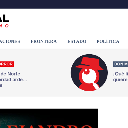
ACIONES
FRONTERA
ESTADO
POLÍTICA
ORROR
DON M
 de Norte
¡Qué l
verdad arde…
quiere
e