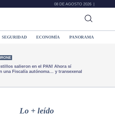
08 DE AGOSTO 2026
SEGURIDAD
ECONOMÍA
PANORAMA
IRONE
istillos salieron en el PAN! Ahora sí
n una Fiscalía autónoma… y transexenal
Primary
Sidebar
Lo + leído