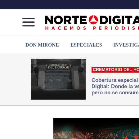
Norte
Más
DON MIRONE
ESPECIALES
INVESTIG
de
que
Ciudad
noticias,
Juárez
hacemos periodismo
CREMATORIO DEL H
Cobertura especial
Digital: Donde la 
pero no se consum