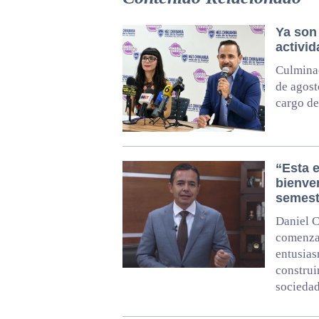
Ya son
activi
Culminac
de agost
cargo de
“Esta e
bienven
semest
Daniel C
comenzar
entusias
construi
socieda