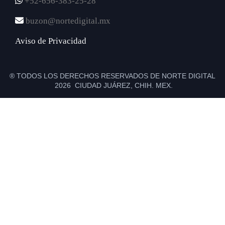
+52-656-383-25-28
buzon@nortedigital.mx
Aviso de Privacidad
® TODOS LOS DERECHOS RESERVADOS DE NORTE DIGITAL
2026 CIUDAD JUÁREZ, CHIH. MEX.