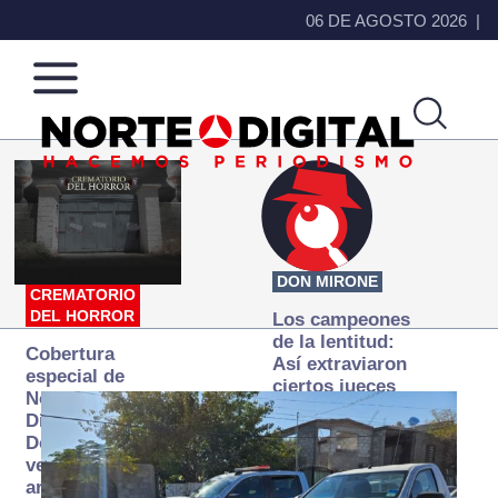
06 DE AGOSTO 2026
Norte
Más
de
que
Ciudad
noticias,
Juárez
hacemos periodismo
DON MIRONE
CREMATORIO
DEL HORROR
Los campeones
de la lentitud:
Cobertura
Así extraviaron
especial de
ciertos jueces
Norte
la justicia
Digital:
expedita
Donde la
verdad
arde… pero