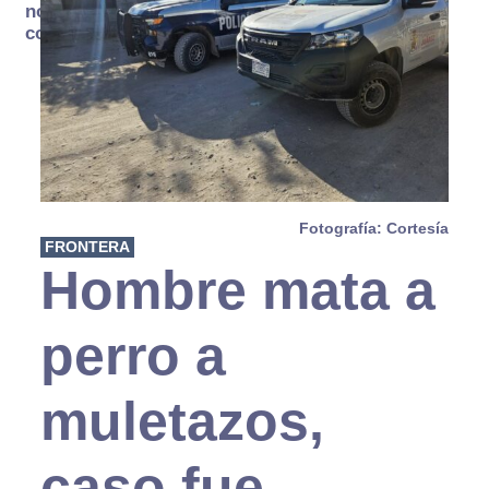
no se
consume
Fotografía: Cortesía
FRONTERA
Hombre mata a
perro a
muletazos,
caso fue