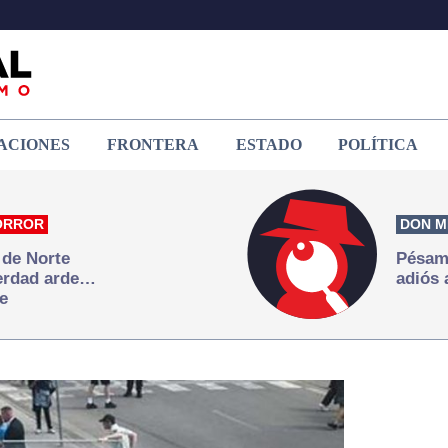
ACIONES
FRONTERA
ESTADO
POLÍTICA
ORROR
DON M
 de Norte
Pésame
verdad arde…
adiós 
e