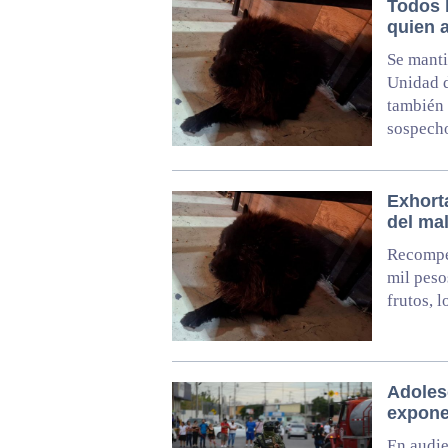
Todos 
quien 
Se manti
Unidad d
también 
sospech
Exhort
del ma
Recompen
mil peso
frutos, 
Adoles
expone
En audie