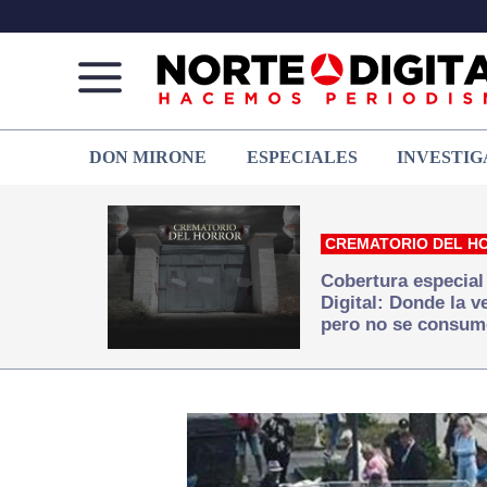
Norte
Más
DON MIRONE
ESPECIALES
INVESTIG
de
que
Ciudad
noticias,
Juárez
hacemos periodismo
CREMATORIO DEL H
Cobertura especial
Digital: Donde la 
pero no se consum