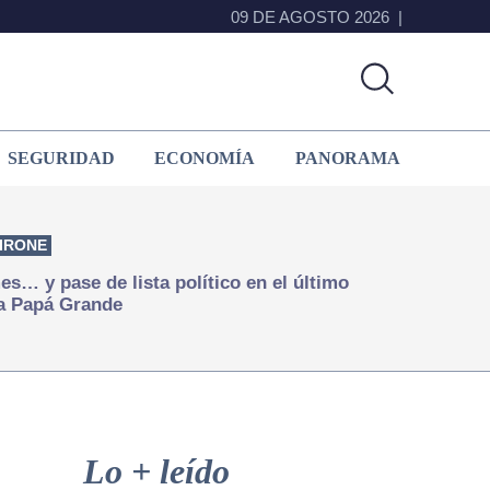
09 DE AGOSTO 2026
SEGURIDAD
ECONOMÍA
PANORAMA
IRONE
s… y pase de lista político en el último
a Papá Grande
Primary
Sidebar
Lo + leído