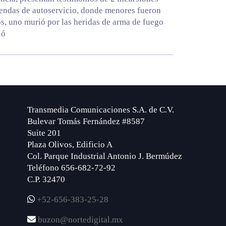
iendas de autoservicio, donde menores fueron
s, uno murió por las heridas de arma de fuego
ió
Transmedia Comunicaciones S.A. de C.V.
Bulevar Tomás Fernández #8587
Suite 201
Plaza Olivos, Edificio A
Col. Parque Industrial Antonio J. Bermúdez
Teléfono 656-682-72-92
C.P. 32470
+52-656-383-25-28
buzon@nortedigital.mx