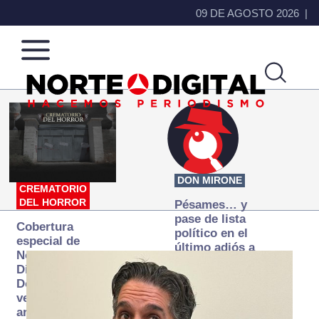
09 DE AGOSTO 2026
Norte
Más
de
que
Ciudad
noticias,
Juárez
hacemos periodismo
DON MIRONE
CREMATORIO
DEL HORROR
Pésames… y
pase de lista
Cobertura
político en el
especial de
último adiós a
Norte
Papá Grande
Digital:
Donde la
verdad
arde… pero