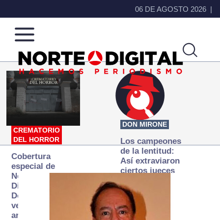
06 DE AGOSTO 2026
Norte
Más
de
que
Ciudad
noticias,
Juárez
hacemos periodismo
DON MIRONE
CREMATORIO
DEL HORROR
Los campeones
de la lentitud:
Cobertura
Así extraviaron
especial de
ciertos jueces
Norte
la justicia
Digital:
expedita
Donde la
verdad
arde… pero