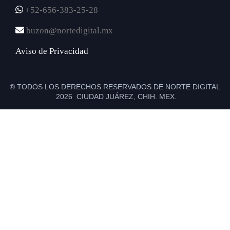
+52-656-383-25-28
buzon@nortedigital.mx
Aviso de Privacidad
® TODOS LOS DERECHOS RESERVADOS DE NORTE DIGITAL
2026 CIUDAD JUÁREZ, CHIH. MEX.