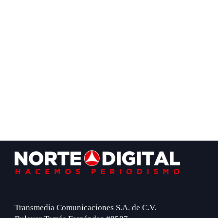
Footer
Transmedia Comunicaciones S.A. de C.V.