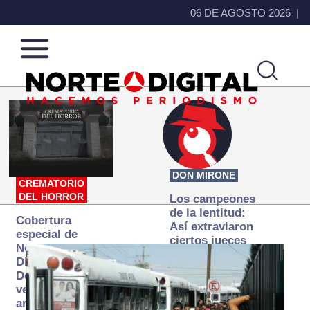
06 DE AGOSTO 2026
Norte
Más
de
que
Ciudad
noticias,
Juárez
hacemos periodismo
DON MIRONE
CREMATORIO
DEL HORROR
Los campeones
de la lentitud:
Cobertura
Así extraviaron
especial de
ciertos jueces
Norte
la justicia
Digital:
expedita
Donde la
verdad
arde… pero