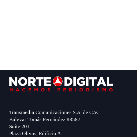
Footer
Transmedia Comunicaciones S.A. de C.V.
Bulevar Tomás Fernández #8587
Suite 201
Plaza Olivos, Edificio A