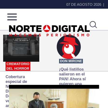
07 DE AGOSTO 2026
Norte
Más
de
que
Ciudad
noticias,
Juárez
hacemos periodismo
DON MIRONE
CREMATORIO
DEL HORROR
¡Qué listillos
salieron en el
Cobertura
PAN! Ahora sí
especial de
quieren una
Norte
Fiscalía
Digital:
autónoma… y
Donde la
transexenal
verdad
arde… pero