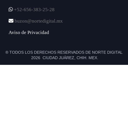
+52-656-383-25-28
buzon@nortedigital.mx
Aviso de Privacidad
® TODOS LOS DERECHOS RESERVADOS DE NORTE DIGITAL
2026 CIUDAD JUÁREZ, CHIH. MEX.