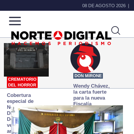
08 DE AGOSTO 2026
Norte
Más
de
que
Ciudad
noticias,
Juárez
hacemos periodismo
DON MIRONE
CREMATORIO
DEL HORROR
Wendy Chávez,
la carta fuerte
Cobertura
para la nueva
especial de
Fiscalía
Norte
autónoma
Digital:
Donde la
verdad
arde… pero