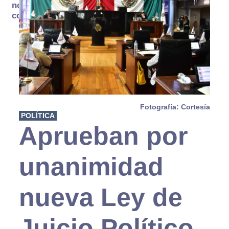
no se
consume
Fotografía: Cortesía
POLÍTICA
Aprueban por
unanimidad
nueva Ley de
Juicio Político