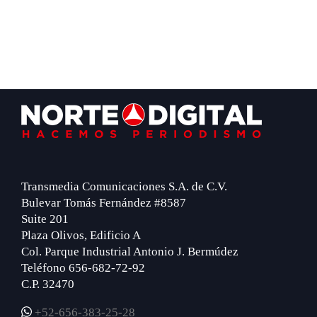
Footer
Transmedia Comunicaciones S.A. de C.V.
Bulevar Tomás Fernández #8587
Suite 201
Plaza Olivos, Edificio A
Col. Parque Industrial Antonio J. Bermúdez
Teléfono 656-682-72-92
C.P. 32470
+52-656-383-25-28