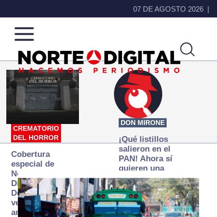
07 DE AGOSTO 2026
Norte
Más
de
que
Ciudad
noticias,
Juárez
hacemos periodismo
DON MIRONE
CREMATORIO
DEL HORROR
¡Qué listillos
salieron en el
Cobertura
PAN! Ahora sí
especial de
quieren una
Norte
Fiscalía
Digital:
autónoma… y
Donde la
transexenal
verdad
arde… pero