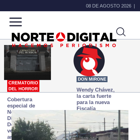
08 DE AGOSTO 2026
Norte
Más
de
que
Ciudad
noticias,
Juárez
hacemos periodismo
DON MIRONE
CREMATORIO
DEL HORROR
Wendy Chávez,
la carta fuerte
Cobertura
para la nueva
especial de
Fiscalía
Norte
autónoma
Digital:
Donde la
verdad
arde… pero