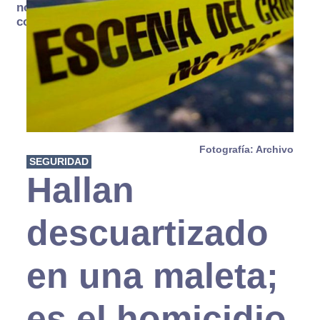
no se
consume
Fotografía: Archivo
SEGURIDAD
Hallan
descuartizado
en una maleta;
es el homicidio