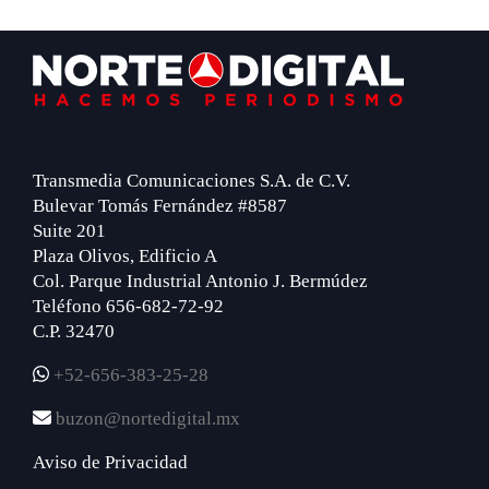
Footer
Transmedia Comunicaciones S.A. de C.V.
Bulevar Tomás Fernández #8587
Suite 201
Plaza Olivos, Edificio A
Col. Parque Industrial Antonio J. Bermúdez
Teléfono 656-682-72-92
C.P. 32470
+52-656-383-25-28
buzon@nortedigital.mx
Aviso de Privacidad