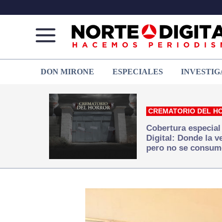
Norte
Más
DON MIRONE
ESPECIALES
INVESTIG
de
que
Ciudad
noticias,
Juárez
hacemos periodismo
CREMATORIO DEL H
Cobertura especial
Digital: Donde la 
pero no se consum