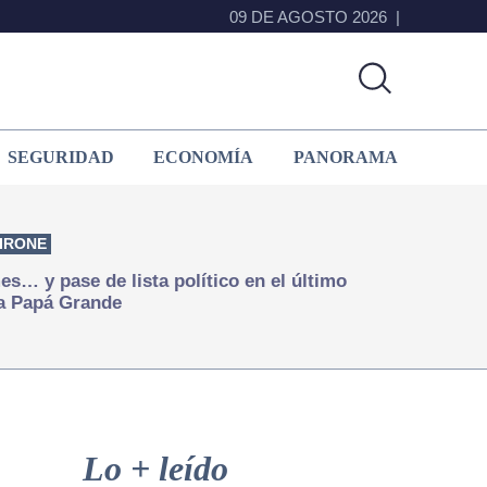
09 DE AGOSTO 2026
SEGURIDAD
ECONOMÍA
PANORAMA
IRONE
s… y pase de lista político en el último
a Papá Grande
Primary
Sidebar
Lo + leído