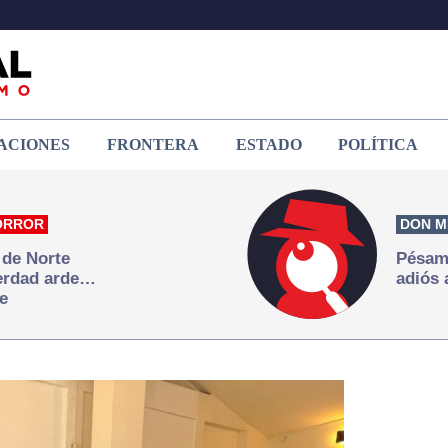
ACIONES
FRONTERA
ESTADO
POLÍTICA
ORROR
DON M
 de Norte
Pésame
verdad arde…
adiós 
e