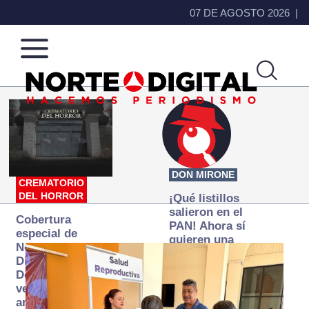
07 DE AGOSTO 2026
Norte
Más
de
que
Ciudad
noticias,
Juárez
hacemos periodismo
DON MIRONE
CREMATORIO
DEL HORROR
¡Qué listillos
salieron en el
Cobertura
PAN! Ahora sí
especial de
quieren una
Norte
Fiscalía
Digital:
autónoma… y
Donde la
transexenal
verdad
arde… pero