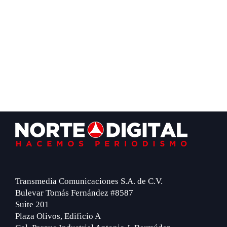
Footer
Transmedia Comunicaciones S.A. de C.V.
Bulevar Tomás Fernández #8587
Suite 201
Plaza Olivos, Edificio A