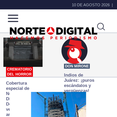
10 DE AGOSTO 2026
Norte
Más
de
que
Ciudad
noticias,
Juárez
hacemos periodismo
DON MIRONE
CREMATORIO
DEL HORROR
Indios de
Juárez: ¡puros
Cobertura
escándalos y
especial de
vergüenzas!
Norte
Digital:
Donde la
verdad
arde… pero