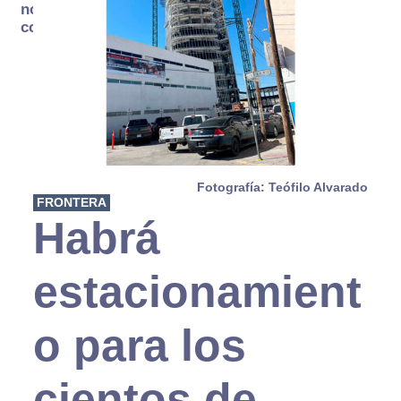
no se
consume
Fotografía: Teófilo Alvarado
FRONTERA
Habrá
estacionamient
o para los
cientos de