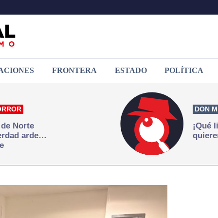
ACIONES
FRONTERA
ESTADO
POLÍTICA
ORROR
DON M
 de Norte
¡Qué l
verdad arde…
quiere
e