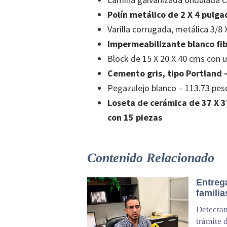
Polín metálico de 2 X 4 pulga
Varilla corrugada, metálica 3/8
Impermeabilizante blanco fib
Block de 15 X 20 X 40 cms con u
Cemento gris, tipo Portland –
Pegazulejo blanco – 113.73 peso
Loseta de cerámica de 37 X 37
con 15 piezas
Contenido Relacionado
Entrega
familia
Detectan
trámite 