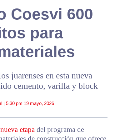
o Coesvi 600
itos para
materiales
los juarenses en esta nueva
ido cemento, varilla y block
l |
5:30 pm
19 mayo, 2026
 nueva etapa
del programa de
materiales de construcción que ofrece