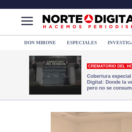
Norte
Más
DON MIRONE
ESPECIALES
INVESTIG
de
que
Ciudad
noticias,
Juárez
hacemos periodismo
CREMATORIO DEL H
Cobertura especial
Digital: Donde la 
pero no se consum