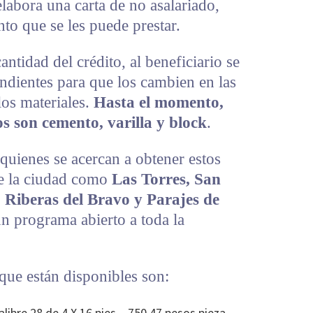
 elabora una carta de no asalariado,
nto que se les puede prestar.
ntidad del crédito, al beneficiario se
ondientes para que los cambien en las
los materiales.
Hasta el momento,
os son cemento, varilla y block
.
uienes se acercan a obtener estos
de la ciudad como
Las Torres, San
 Riberas del Bravo y Parajes de
 un programa abierto a toda la
 que están disponibles son:
ibre 28 de 4 X 16 pies – 750.47 pesos pieza