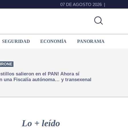
07 DE AGOSTO 2026
SEGURIDAD
ECONOMÍA
PANORAMA
IRONE
istillos salieron en el PAN! Ahora sí
n una Fiscalía autónoma… y transexenal
Primary
Sidebar
Lo + leído