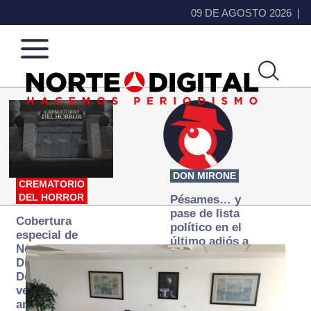
09 DE AGOSTO 2026
Norte
Más
de
que
Ciudad
noticias,
Juárez
hacemos periodismo
DON MIRONE
CREMATORIO
DEL HORROR
Pésames… y
pase de lista
Cobertura
político en el
especial de
último adiós a
Norte
Papá Grande
Digital:
Donde la
verdad
arde… pero