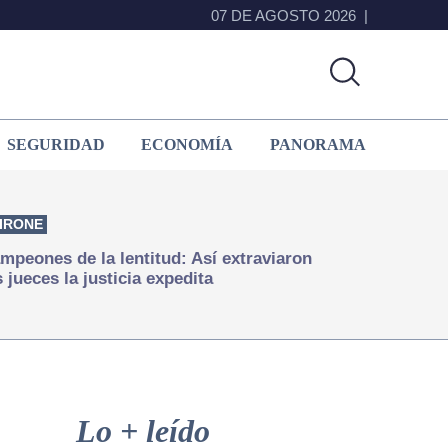
07 DE AGOSTO 2026
SEGURIDAD
ECONOMÍA
PANORAMA
IRONE
mpeones de la lentitud: Así extraviaron
s jueces la justicia expedita
Primary
Sidebar
Lo + leído