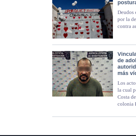
postur
Deudos c
por la d
contra a
Vincul
de ado
autori
más ví
Los acto
la cual 
Costa de
colonia 