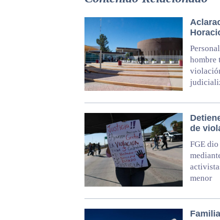
Aclarac
Horaci
Personal
hombre t
violació
judicial
Detiene
de vio
FGE dio 
mediante
activist
menor
Familia