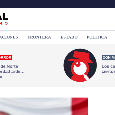
ACIONES
FRONTERA
ESTADO
POLÍTICA
ORROR
DON M
 de Norte
Los ca
verdad arde…
cierto
e