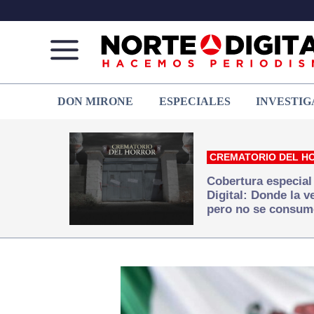
Norte
Más
DON MIRONE
ESPECIALES
INVESTIG
de
que
Ciudad
noticias,
Juárez
hacemos periodismo
CREMATORIO DEL H
Cobertura especial
Digital: Donde la 
pero no se consum