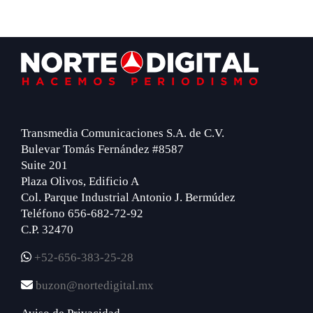
Footer
Transmedia Comunicaciones S.A. de C.V.
Bulevar Tomás Fernández #8587
Suite 201
Plaza Olivos, Edificio A
Col. Parque Industrial Antonio J. Bermúdez
Teléfono 656-682-72-92
C.P. 32470
+52-656-383-25-28
buzon@nortedigital.mx