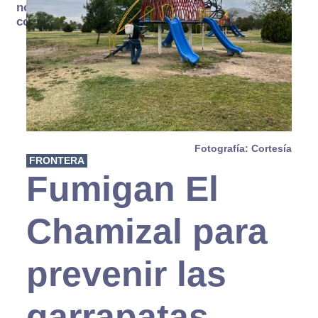
no se
consume
Fotografía: Cortesía
FRONTERA
Fumigan El
Chamizal para
prevenir las
garrapatas