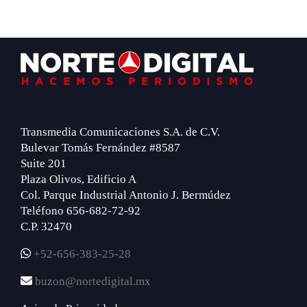
Footer
Transmedia Comunicaciones S.A. de C.V.
Bulevar Tomás Fernández #8587
Suite 201
Plaza Olivos, Edificio A
Col. Parque Industrial Antonio J. Bermúdez
Teléfono 656-682-72-92
C.P. 32470
+52-656-383-25-28
buzon@nortedigital.mx