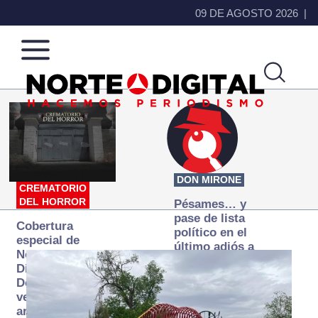
09 DE AGOSTO 2026
Norte
Más
de
que
Ciudad
noticias,
Juárez
hacemos periodismo
DON MIRONE
CREMATORIO
DEL HORROR
Pésames… y
pase de lista
Cobertura
político en el
especial de
último adiós a
Norte
Papá Grande
Digital:
Donde la
verdad
arde… pero