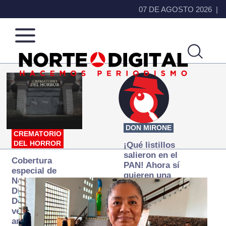
07 DE AGOSTO 2026
Norte
Más
de
que
Ciudad
noticias,
Juárez
hacemos periodismo
DON MIRONE
CREMATORIO
DEL HORROR
¡Qué listillos
salieron en el
Cobertura
PAN! Ahora sí
especial de
quieren una
Norte
Fiscalía
Digital:
autónoma… y
Donde la
transexenal
verdad
arde… pero