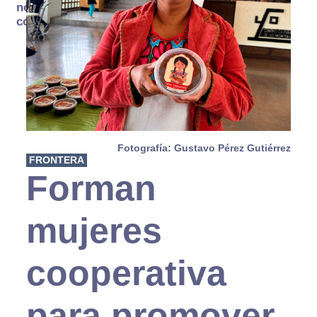
no se
consume
Fotografía: Gustavo Pérez Gutiérrez
FRONTERA
Forman
mujeres
cooperativa
para promover