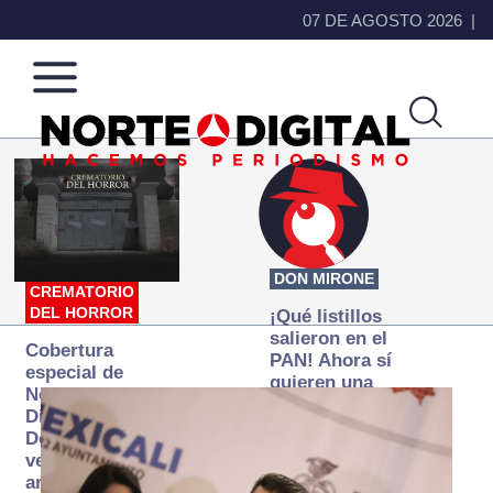
07 DE AGOSTO 2026
Norte
Más
de
que
Ciudad
noticias,
Juárez
hacemos periodismo
DON MIRONE
CREMATORIO
DEL HORROR
¡Qué listillos
salieron en el
Cobertura
PAN! Ahora sí
especial de
quieren una
Norte
Fiscalía
Digital:
autónoma… y
Donde la
transexenal
verdad
arde… pero