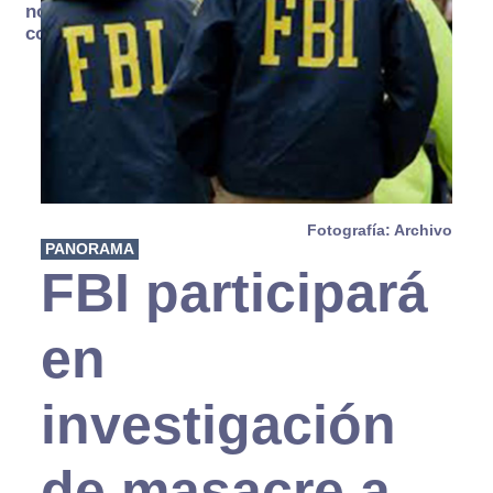
no se
consume
Fotografía: Archivo
PANORAMA
FBI participará
en
investigación
de masacre a