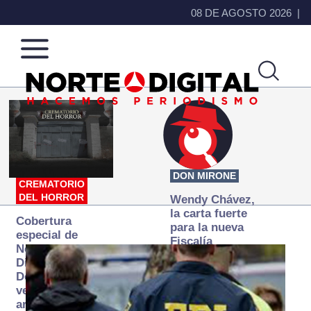
08 DE AGOSTO 2026
Norte
Más
de
que
Ciudad
noticias,
Juárez
hacemos periodismo
DON MIRONE
CREMATORIO
DEL HORROR
Wendy Chávez,
la carta fuerte
Cobertura
para la nueva
especial de
Fiscalía
Norte
autónoma
Digital:
Donde la
verdad
arde… pero