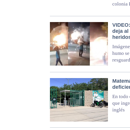
colonia 
VIDEO:
deja a
herido
Imágenes
humo se 
resguard
Matemá
defici
En todo 
que ingr
inglés