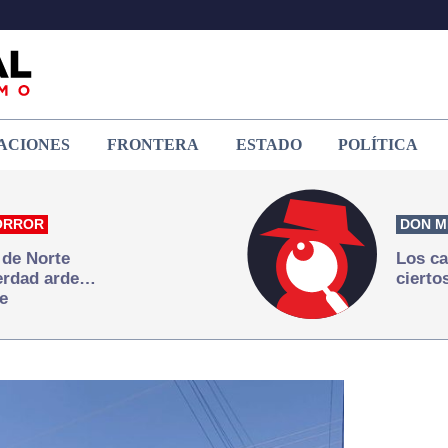
ACIONES
FRONTERA
ESTADO
POLÍTICA
ORROR
DON M
 de Norte
Los ca
verdad arde…
cierto
e