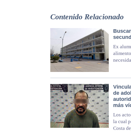
Contenido Relacionado
Buscan
secunda
Ex alumn
alimento
necesid
Vincul
de ado
autori
más ví
Los acto
la cual 
Costa de