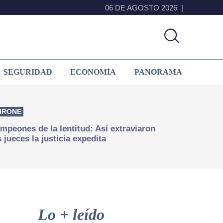
06 DE AGOSTO 2026
SEGURIDAD
ECONOMÍA
PANORAMA
IRONE
mpeones de la lentitud: Así extraviaron
s jueces la justicia expedita
Primary
Sidebar
Lo + leído