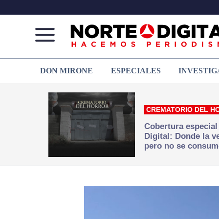
Norte
Más
DON MIRONE
ESPECIALES
INVESTIG
de
que
Ciudad
noticias,
Juárez
hacemos periodismo
CREMATORIO DEL H
Cobertura especial
Digital: Donde la 
pero no se consum