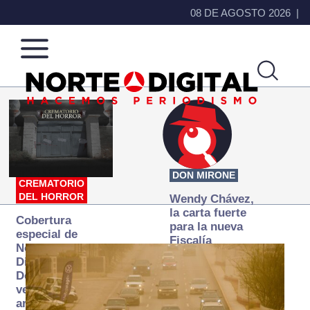
08 DE AGOSTO 2026
Norte
Más
de
que
Ciudad
noticias,
Juárez
hacemos periodismo
DON MIRONE
CREMATORIO
DEL HORROR
Wendy Chávez,
la carta fuerte
Cobertura
para la nueva
especial de
Fiscalía
Norte
autónoma
Digital:
Donde la
verdad
arde… pero