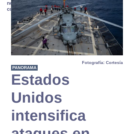
no se
consume
Fotografía: Cortesía
PANORAMA
Estados
Unidos
intensifica
ataques en