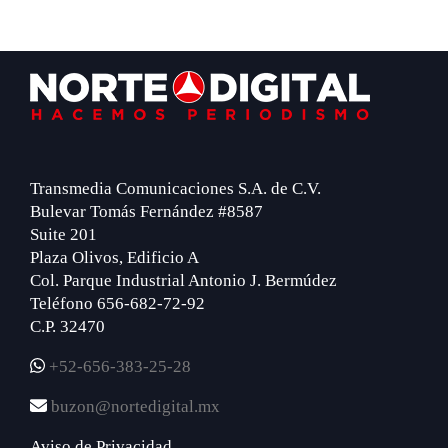
Footer
Transmedia Comunicaciones S.A. de C.V.
Bulevar Tomás Fernández #8587
Suite 201
Plaza Olivos, Edificio A
Col. Parque Industrial Antonio J. Bermúdez
Teléfono 656-682-72-92
C.P. 32470
+52-656-383-25-28
buzon@nortedigital.mx
Aviso de Privacidad