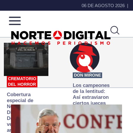
06 DE AGOSTO 2026
Norte
Más
de
que
Ciudad
noticias,
Juárez
hacemos periodismo
DON MIRONE
CREMATORIO
DEL HORROR
Los campeones
de la lentitud:
Cobertura
Así extraviaron
especial de
ciertos jueces
Norte
la justicia
Digital:
expedita
Donde la
verdad
arde… pero