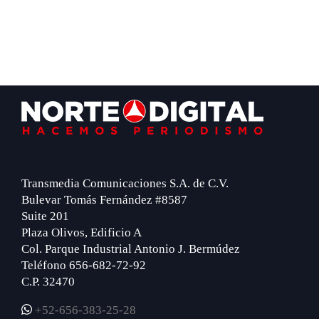
Footer
Transmedia Comunicaciones S.A. de C.V.
Bulevar Tomás Fernández #8587
Suite 201
Plaza Olivos, Edificio A
Col. Parque Industrial Antonio J. Bermúdez
Teléfono 656-682-72-92
C.P. 32470
+52-656-383-25-28