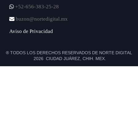
+52-656-383-25-28
buzon@nortedigital.mx
Aviso de Privacidad
® TODOS LOS DERECHOS RESERVADOS DE NORTE DIGITAL
2026 CIUDAD JUÁREZ, CHIH. MEX.