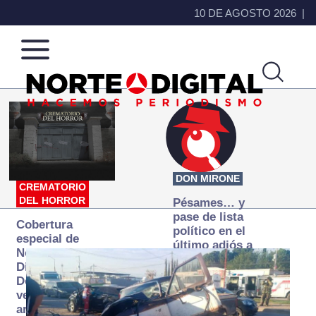
10 DE AGOSTO 2026
Norte
Más
de
que
Ciudad
noticias,
Juárez
hacemos periodismo
DON MIRONE
CREMATORIO
DEL HORROR
Pésames… y
pase de lista
Cobertura
político en el
especial de
último adiós a
Norte
Papá Grande
Digital:
Donde la
verdad
arde… pero