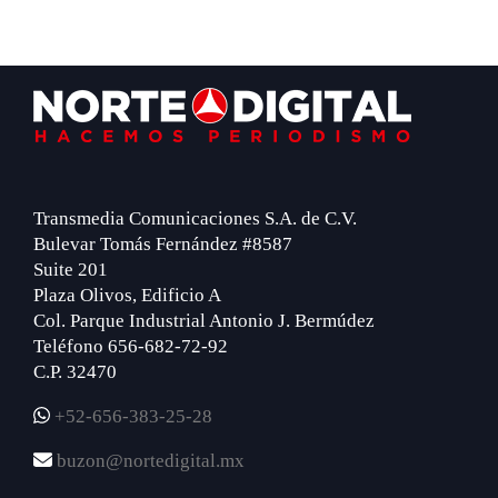
Footer
Transmedia Comunicaciones S.A. de C.V.
Bulevar Tomás Fernández #8587
Suite 201
Plaza Olivos, Edificio A
Col. Parque Industrial Antonio J. Bermúdez
Teléfono 656-682-72-92
C.P. 32470
+52-656-383-25-28
buzon@nortedigital.mx