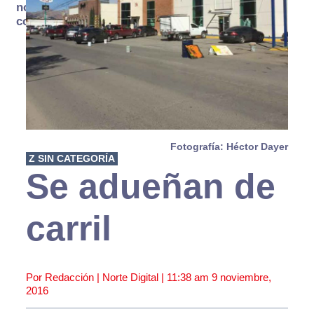
no se
consume
Fotografía: Héctor Dayer
Z SIN CATEGORÍA
Se adueñan de
carril
Por Redacción | Norte Digital |
11:38 am
9 noviembre,
2016