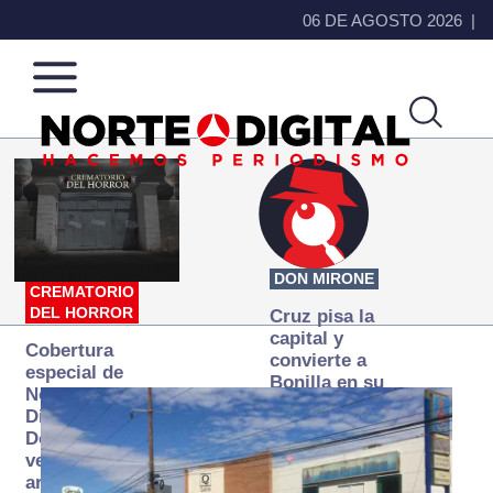
06 DE AGOSTO 2026
Norte
Más
de
que
Ciudad
noticias,
Juárez
hacemos periodismo
DON MIRONE
CREMATORIO
DEL HORROR
Cruz pisa la
capital y
Cobertura
convierte a
especial de
Bonilla en su
Norte
primer blanco
Digital:
Donde la
verdad
arde… pero