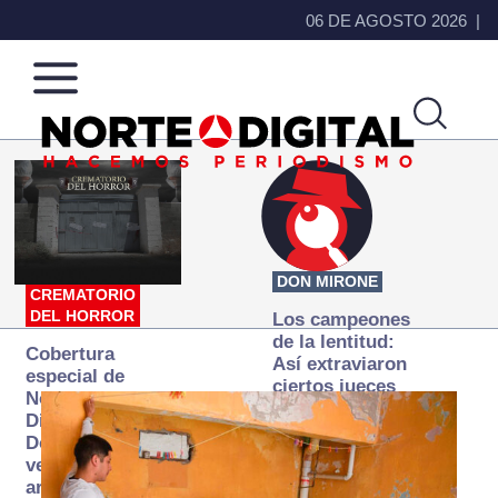
06 DE AGOSTO 2026
Norte
Más
de
que
Ciudad
noticias,
Juárez
hacemos periodismo
DON MIRONE
CREMATORIO
DEL HORROR
Los campeones
de la lentitud:
Cobertura
Así extraviaron
especial de
ciertos jueces
Norte
la justicia
Digital:
expedita
Donde la
verdad
arde… pero