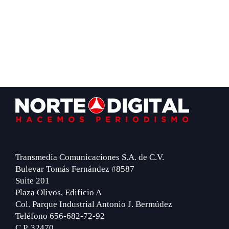
Footer
Transmedia Comunicaciones S.A. de C.V.
Bulevar Tomás Fernández #8587
Suite 201
Plaza Olivos, Edificio A
Col. Parque Industrial Antonio J. Bermúdez
Teléfono 656-682-72-92
C.P. 32470