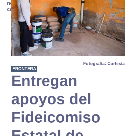
no se
consume
Fotografía: Cortesía
FRONTERA
Entregan
apoyos del
Fideicomiso
Estatal de