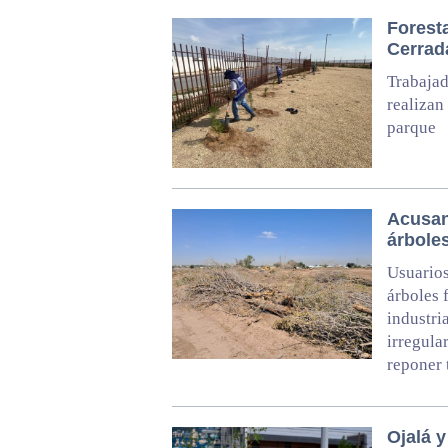
Forest
Cerrad
Trabajad
realizan
parque
Acusan
árboles
Usuarios
árboles 
industri
irregula
reponer 
Ojalá y