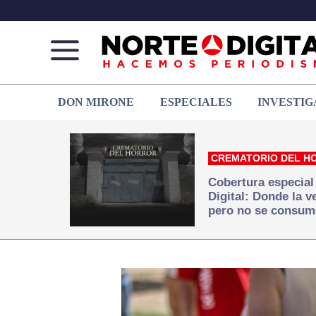
Norte
Más
DON MIRONE
ESPECIALES
INVESTIG
de
que
Ciudad
noticias,
Juárez
hacemos periodismo
CREMATORIO DEL H
Cobertura especial
Digital: Donde la 
pero no se consum