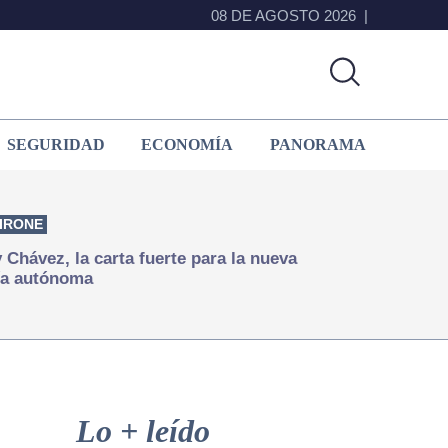
08 DE AGOSTO 2026
SEGURIDAD
ECONOMÍA
PANORAMA
IRONE
Chávez, la carta fuerte para la nueva
ía autónoma
Primary
Sidebar
Lo + leído