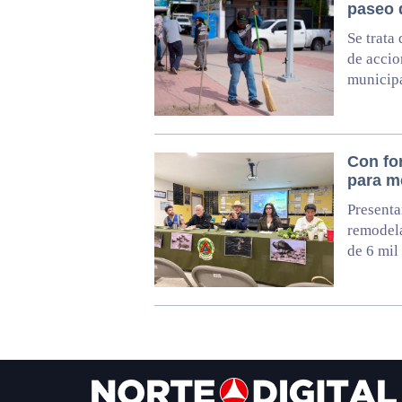
paseo 
Se trata
de accio
municip
Con fo
para m
Presenta
remodela
de 6 mil
Footer