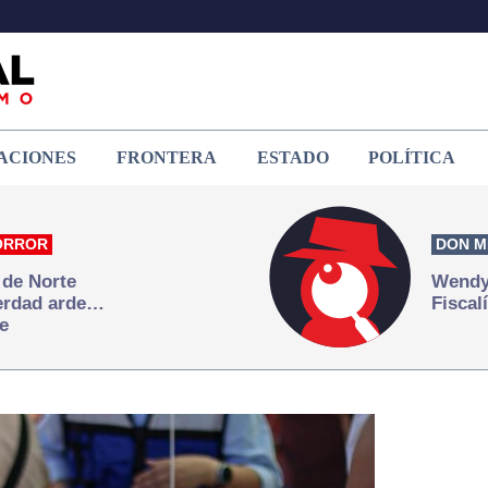
ACIONES
FRONTERA
ESTADO
POLÍTICA
ORROR
DON M
 de Norte
Wendy 
verdad arde…
Fiscal
e