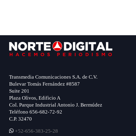
Footer
Transmedia Comunicaciones S.A. de C.V.
Bulevar Tomás Fernández #8587
Suite 201
Plaza Olivos, Edificio A
Col. Parque Industrial Antonio J. Bermúdez
Teléfono 656-682-72-92
C.P. 32470
+52-656-383-25-28