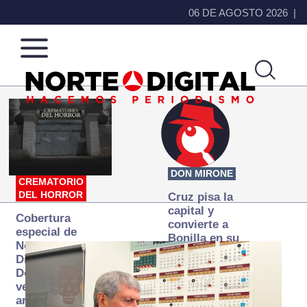
06 DE AGOSTO 2026
Norte
Más
de
que
Ciudad
noticias,
Juárez
hacemos periodismo
DON MIRONE
CREMATORIO
DEL HORROR
Cruz pisa la
capital y
Cobertura
convierte a
especial de
Bonilla en su
Norte
primer blanco
Digital:
Donde la
verdad
arde… pero