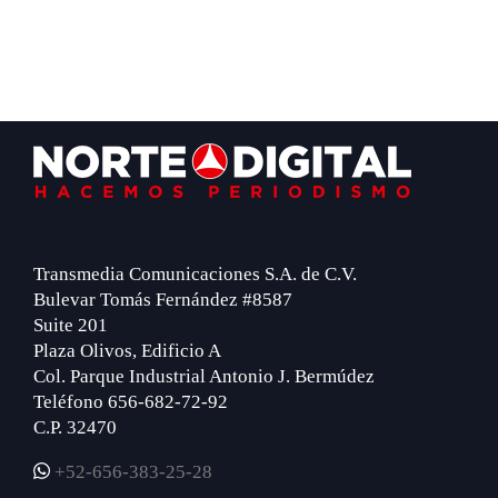
Footer
Transmedia Comunicaciones S.A. de C.V.
Bulevar Tomás Fernández #8587
Suite 201
Plaza Olivos, Edificio A
Col. Parque Industrial Antonio J. Bermúdez
Teléfono 656-682-72-92
C.P. 32470
+52-656-383-25-28