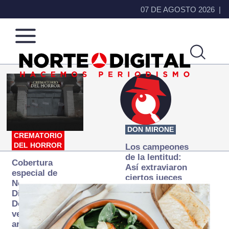
07 DE AGOSTO 2026
Norte
Más
de
que
Ciudad
noticias,
Juárez
hacemos periodismo
DON MIRONE
CREMATORIO
DEL HORROR
Los campeones
de la lentitud:
Cobertura
Así extraviaron
especial de
ciertos jueces
Norte
la justicia
Digital:
expedita
Donde la
verdad
arde… pero