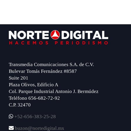
Footer
Transmedia Comunicaciones S.A. de C.V.
Bulevar Tomás Fernández #8587
Suite 201
Plaza Olivos, Edificio A
Col. Parque Industrial Antonio J. Bermúdez
Teléfono 656-682-72-92
C.P. 32470
+52-656-383-25-28
buzon@nortedigital.mx