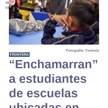
no se
consume
Fotografía: Cortesía
FRONTERA
“Enchamarran”
a estudiantes
de escuelas
ubicadas en