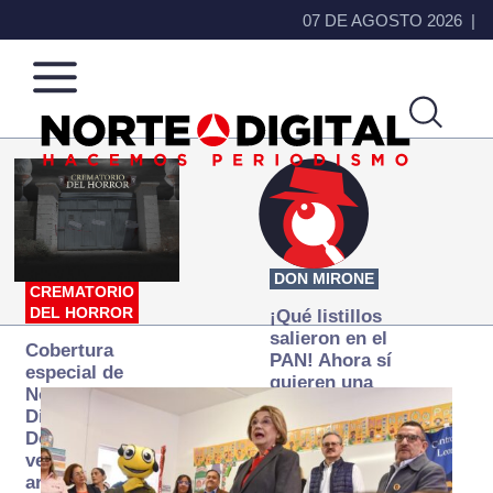
07 DE AGOSTO 2026
Norte
Más
de
que
Ciudad
noticias,
Juárez
hacemos periodismo
DON MIRONE
CREMATORIO
DEL HORROR
¡Qué listillos
salieron en el
Cobertura
PAN! Ahora sí
especial de
quieren una
Norte
Fiscalía
Digital:
autónoma… y
Donde la
transexenal
verdad
arde… pero