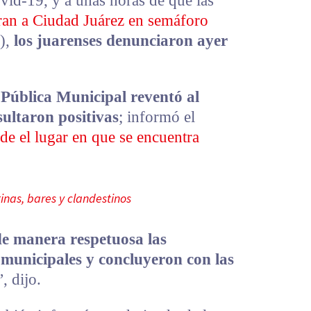
vid-19, y a unas horas de que las
ran a Ciudad Juárez en semáforo
o),
los juarenses denunciaron ayer
 Pública Municipal reventó al
sultaron positivas
; informó el
de el lugar en que se encuentra
inas, bares y clandestinos
e manera respetuosa las
s municipales y concluyeron con las
”, dijo.