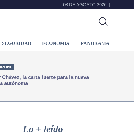
08 DE AGOSTO 2026
SEGURIDAD
ECONOMÍA
PANORAMA
IRONE
Chávez, la carta fuerte para la nueva
ía autónoma
Primary
Sidebar
Lo + leído