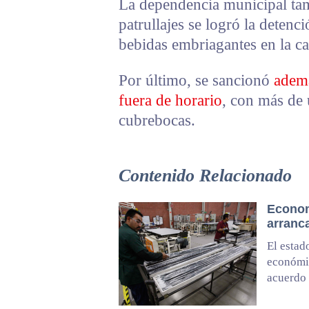
La dependencia municipal ta
patrullajes se logró la deten
bebidas embriagantes en la ca
Por último, se sancionó
ademá
fuera de horario
, con más de
cubrebocas.
Contenido Relacionado
Econom
arranc
El estad
económic
acuerdo 