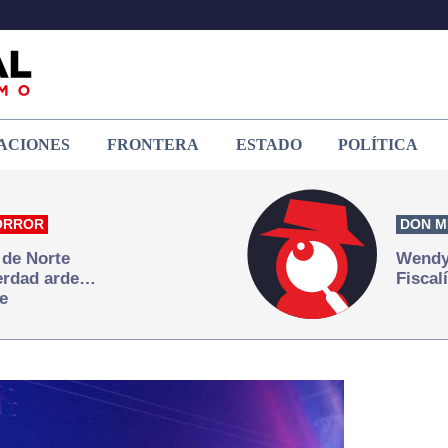
ACIONES
FRONTERA
ESTADO
POLÍTICA
ORROR
DON M
 de Norte
Wendy 
verdad arde…
Fiscal
e