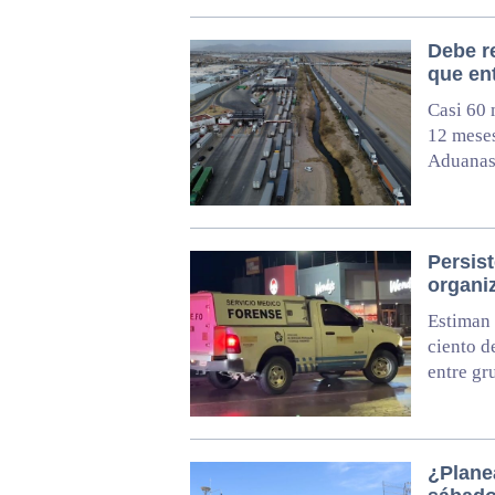
Debe re
que en
Casi 60 
12 meses
Aduanas
Persist
organi
Estiman 
ciento d
entre gr
¿Planea