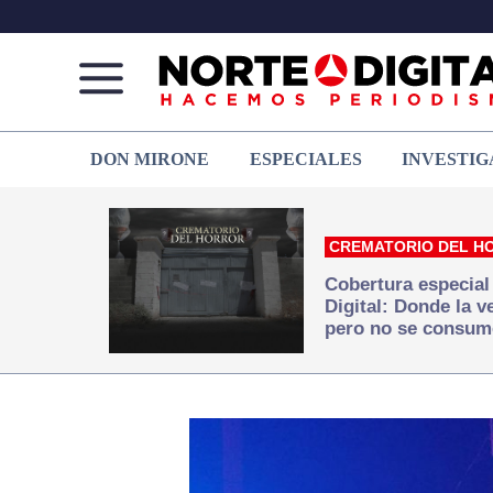
Norte
Más
DON MIRONE
ESPECIALES
INVESTIG
de
que
Ciudad
noticias,
Juárez
hacemos periodismo
CREMATORIO DEL H
Cobertura especial
Digital: Donde la 
pero no se consum