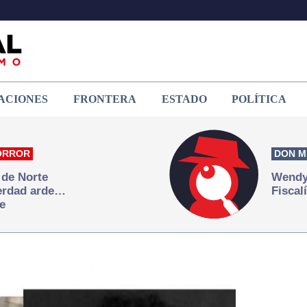
ACIONES
FRONTERA
ESTADO
POLÍTICA
ORROR
DON M
 de Norte
Wendy 
verdad arde…
Fiscal
e