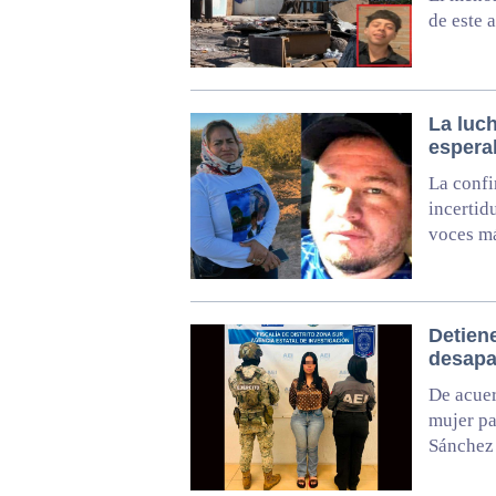
de este 
La luch
esperab
La confi
incertid
voces má
Detien
desapa
De acuer
mujer pa
Sánchez 