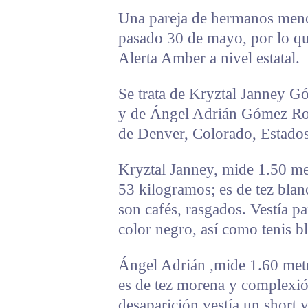
Una pareja de hermanos menor
pasado 30 de mayo, por lo qu
Alerta Amber a nivel estatal.
Se trata de Kryztal Janney G
y de Ángel Adrián Gómez Rod
de Denver, Colorado, Estado
Kryztal Janney, mide 1.50 met
53 kilogramos; es de tez blan
son cafés, rasgados. Vestía pa
color negro, así como tenis b
Ángel Adrián ,mide 1.60 metr
es de tez morena y complexi
desaparición vestía un short 