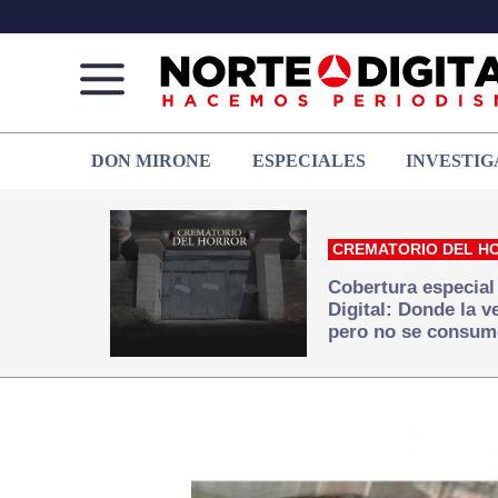
Norte
Más
DON MIRONE
ESPECIALES
INVESTIG
de
que
Ciudad
noticias,
Juárez
hacemos periodismo
CREMATORIO DEL H
Cobertura especial
Digital: Donde la 
pero no se consum