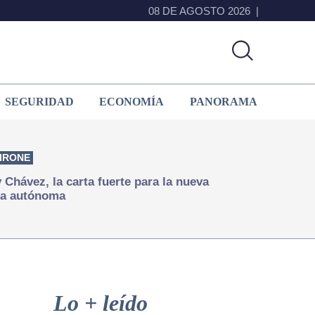
08 DE AGOSTO 2026
SEGURIDAD
ECONOMÍA
PANORAMA
IRONE
Chávez, la carta fuerte para la nueva
ía autónoma
Primary
Sidebar
Lo + leído