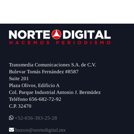
Footer
Transmedia Comunicaciones S.A. de C.V.
Bulevar Tomás Fernández #8587
Suite 201
Plaza Olivos, Edificio A
Col. Parque Industrial Antonio J. Bermúdez
Teléfono 656-682-72-92
C.P. 32470
+52-656-383-25-28
buzon@nortedigital.mx