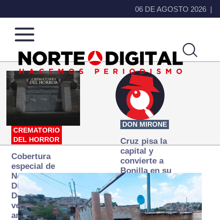
06 DE AGOSTO 2026
Norte
Más
de
que
Ciudad
noticias,
Juárez
hacemos periodismo
DON MIRONE
CREMATORIO
DEL HORROR
Cruz pisa la
capital y
Cobertura
convierte a
especial de
Bonilla en su
Norte
primer blanco
Digital:
Donde la
verdad
arde… pero