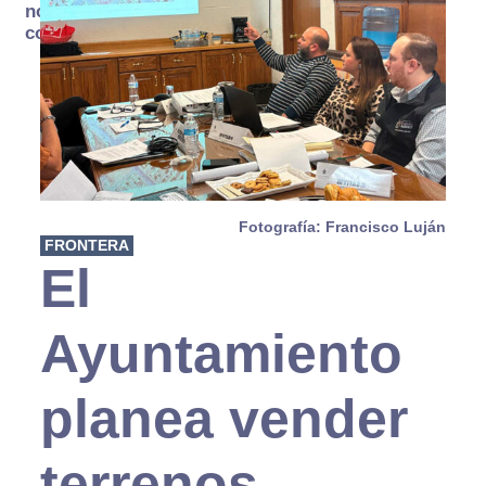
no se
consume
Fotografía: Francisco Luján
FRONTERA
El
Ayuntamiento
planea vender
terrenos