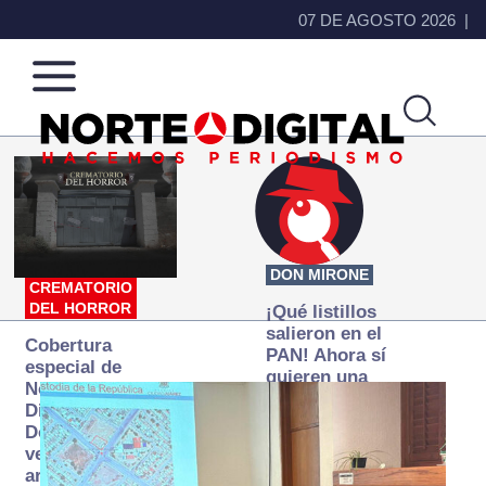
07 DE AGOSTO 2026
Norte
Más
de
que
Ciudad
noticias,
Juárez
hacemos periodismo
DON MIRONE
CREMATORIO
DEL HORROR
¡Qué listillos
salieron en el
Cobertura
PAN! Ahora sí
especial de
quieren una
Norte
Fiscalía
Digital:
autónoma… y
Donde la
transexenal
verdad
arde… pero