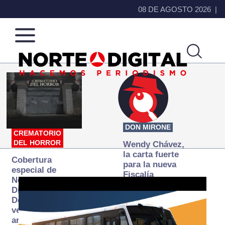
08 DE AGOSTO 2026
Norte
Más
de
que
Ciudad
noticias,
Juárez
hacemos periodismo
DON MIRONE
CREMATORIO
DEL HORROR
Wendy Chávez,
la carta fuerte
Cobertura
para la nueva
especial de
Fiscalía
Norte
autónoma
Digital:
Donde la
verdad
arde… pero