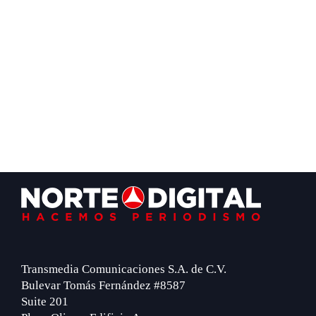
Footer
Transmedia Comunicaciones S.A. de C.V.
Bulevar Tomás Fernández #8587
Suite 201