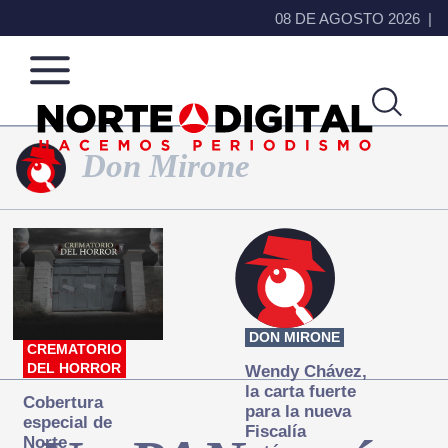
08 DE AGOSTO 2026
Don Mirone
Norte
Más
de
que
Ciudad
noticias,
Juárez
hacemos periodismo
DON MIRONE
CREMATORIO
DEL HORROR
Wendy Chávez,
la carta fuerte
Cobertura
para la nueva
especial de
Fiscalía
Norte