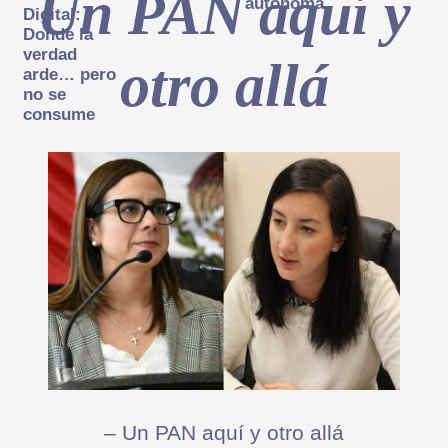
Un PAN aquí y
autónoma
Digital:
Donde la
verdad
otro allá
arde… pero
no se
consume
– Un PAN aquí y otro allá