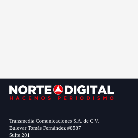
Footer
Transmedia Comunicaciones S.A. de C.V.
Bulevar Tomás Fernández #8587
Suite 201