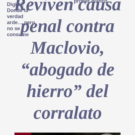
Reviven causa
primer blanco
Digital:
Donde la
verdad
penal contra
arde… pero
no se
consume
Maclovio,
“abogado de
hierro” del
corralato