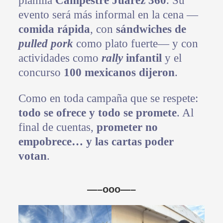
planilla
Campestre Juárez 360
. Su
evento será más informal en la cena —
comida rápida
, con
sándwiches de
pulled pork
como plato fuerte— y con
actividades como
rally
infantil
y el
concurso
100 mexicanos dijeron
.
Como en toda campaña que se respete:
todo se ofrece y todo se promete
. Al
final de cuentas,
prometer no
empobrece… y las cartas poder
votan
.
—–ooo—–