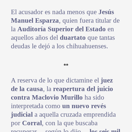
El acusador es nada menos que
Jesús
Manuel Esparza
, quien fuera titular de
la
Auditoría Superior del Estado
en
aquellos años del
duartato
que tantas
deudas le dejó a los chihuahuenses.
**
A reserva de lo que dictamine el
juez
de la causa
, la
reapertura del juicio
contra Maclovio Murillo
ha sido
interpretada como
un nuevo revés
judicial
a aquella cruzada emprendida
por
Corral
, con la que buscaba
recuperar —según lo dijo—
los seis mil