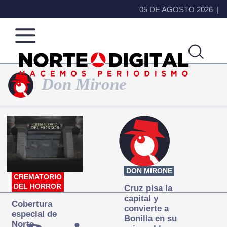
05 DE AGOSTO 2026
Don Mirone
Norte
Más
de
que
Ciudad
noticias,
Juárez
hacemos periodismo
DON MIRONE
CREMATORIO
DEL HORROR
Cruz pisa la
capital y
Cobertura
convierte a
especial de
Bonilla en su
Norte