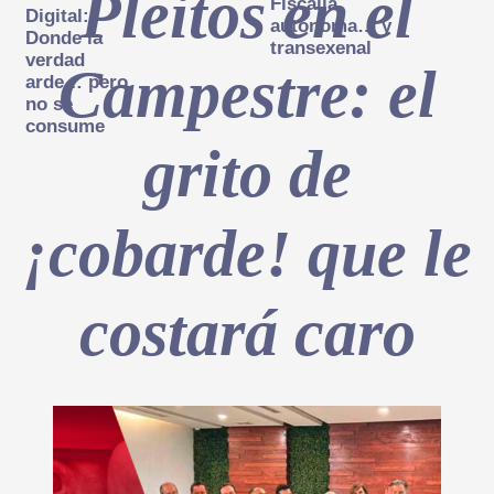
Pleitos en el
Fiscalía
Digital:
autónoma… y
Donde la
transexenal
verdad
Campestre: el
arde… pero
no se
consume
grito de
¡cobarde! que le
costará caro