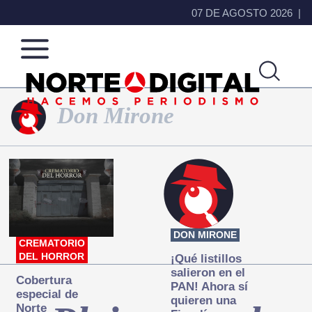
07 DE AGOSTO 2026
Don Mirone
Norte
Más
de
que
Ciudad
noticias,
Juárez
hacemos periodismo
DON MIRONE
CREMATORIO
DEL HORROR
¡Qué listillos
salieron en el
Cobertura
PAN! Ahora sí
especial de
quieren una
Norte