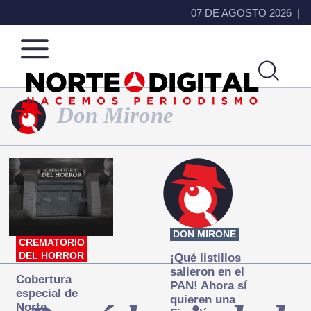
07 DE AGOSTO 2026
Don Mirone
Norte
Más
de
que
Ciudad
noticias,
Juárez
hacemos periodismo
DON MIRONE
CREMATORIO
DEL HORROR
¡Qué listillos
salieron en el
Cobertura
PAN! Ahora sí
especial de
quieren una
Norte