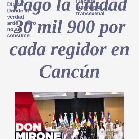
Pagó la ciudad
Fiscalía
Digital:
autónoma… y
Donde la
transexenal
verdad
30 mil 900 por
arde… pero
no se
consume
cada regidor en
Cancún