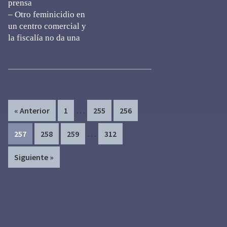
prensa
– Otro feminicidio en
un centro comercial y
la fiscalía no da una
Interim
…
Page
Page
Page
« Anterior
1
255
256
pages
Interim
…
Page
Page
Page
Page
257
258
259
312
omitted
pages
Siguiente »
omitted
Primary
Sidebar