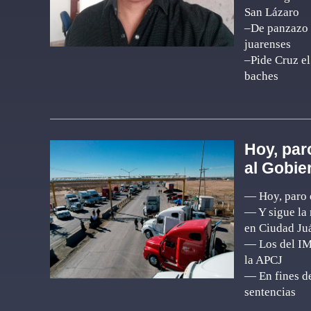
San Lázaro
–De panzazo p
juarenses
–Pide Cruz el
baches
Hoy, par
al Gobie
— Hoy, paro d
— Y sigue la 
en Ciudad Ju
— Los del IM
la APCJ
— En fines de
sentencias