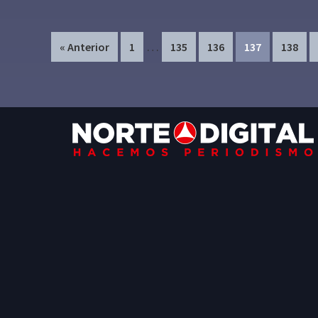
Interim
…
Page
Page
Page
Page
Page
« Anterior
1
135
136
137
138
pages
omitted
Footer