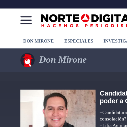
Norte
Más
DON MIRONE
ESPECIALES
INVESTIG
de
que
Ciudad
noticias,
Juárez
hacemos periodismo
Don Mirone
Candidat
poder a 
–Candidatura 
consolación?
–Lilia Aguila