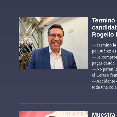
Terminó 
candidat
Rogelio 
—Terminó la 
por Juárez e
—Se comprome
pagar deuda
—No paran las
el Cereso fem
—Accidente e
toda una cole
Muestra 