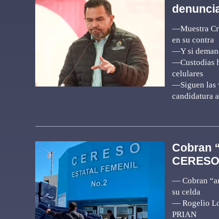
denuncia
—Muestra Cru
en su contra
—Y si demand
—Custodias h
celulares
—Siguen las v
candidatura a
Cobran “
CERESO 
— Cobran “ar
su celda
— Rogelio Lo
PRIAN