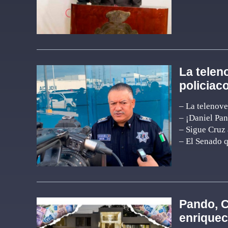
La telen
policiac
– La telenove
– ¡Daniel Pa
– Sigue Cruz 
– El Senado 
Pando, C
enriqueci