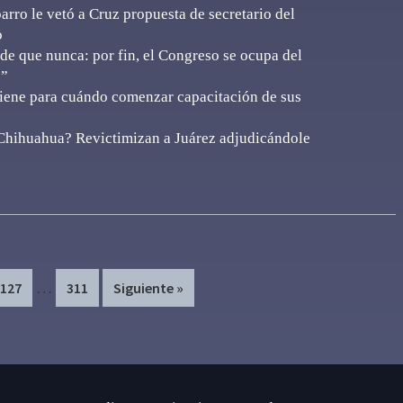
rro le vetó a Cruz propuesta de secretario del
o
de que nunca: por fin, el Congreso se ocupa del
e”
iene para cuándo comenzar capacitación de sus
Chihuahua? Revictimizan a Juárez adjudicándole
Interim
…
Page
Page
127
311
Siguiente »
pages
omitted