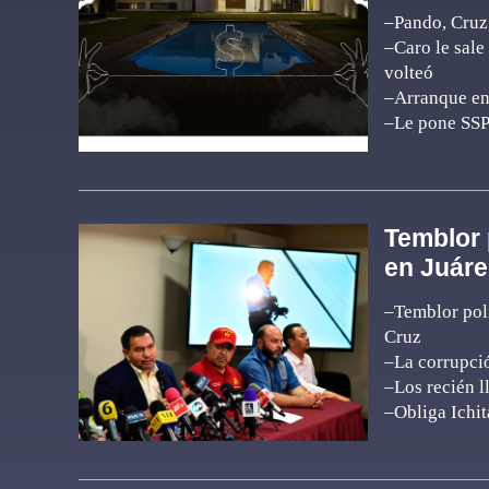
–Pando, Cruz,
–Caro le sale
volteó
–Arranque ent
–Le pone SSP
Temblor 
en Juáre
–Temblor polí
Cruz
–La corrupci
–Los recién l
–Obliga Ichit