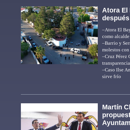
Atora El
después 
–Atora El Bay
como alcalde
–Barrio y Ser
molestos con
–Cruz Pérez C
transparencia
–Caso Ilse Am
sirve frío
Martín C
propuest
Ayuntam