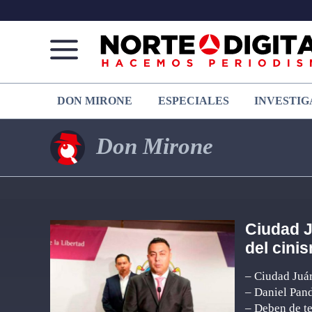
Norte
Más
DON MIRONE
ESPECIALES
INVESTIG
de
que
Ciudad
noticias,
Juárez
hacemos periodismo
Don Mirone
Ciudad J
del cini
– Ciudad Juár
– Daniel Pan
– Deben de t