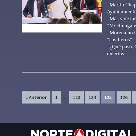
–Martín Chapa
Ayuntamient
–Más vale tar
“Mochilagat
–Morena no t
“casilleros”
–¿Qué pasó, 
muertos
Interim
…
Page
Page
Page
Page
Page
« Anterior
1
123
124
125
126
pages
omitted
Footer